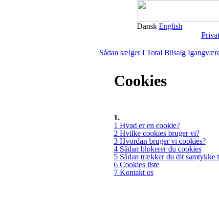
Dansk
English
Priva
Sådan sælger I
Total Bilsalg
Igangvære
Cookies
1.
1 Hvad er en cookie?
2 Hvilke cookies bruger vi?
3 Hvordan bruger vi cookies?
4 Sådan blokerer du cookies
5 Sådan trækker du dit samtykke t
6 Cookies liste
7 Kontakt os