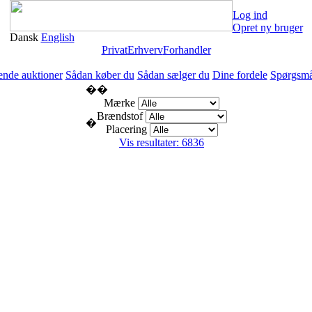
Log ind
Opret ny bruger
Dansk
English
Privat
Erhverv
Forhandler
nde auktioner
Sådan køber du
Sådan sælger du
Dine fordele
Spørgsmå
�
�
Mærke
Brændstof
�
Placering
Vis resultater: 6836