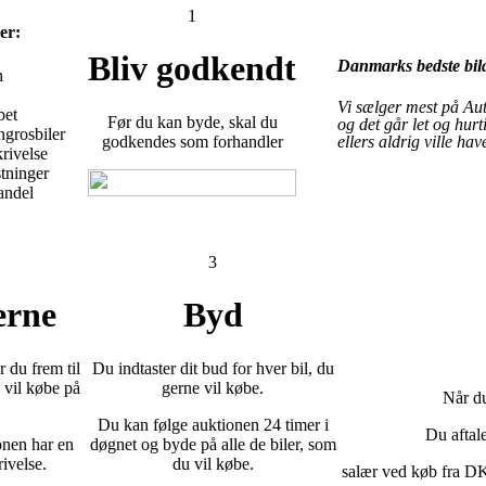
1
er:
Bliv godkendt
Danmarks bedste bil
n
Vi sælger mest på Au
bet
Før du kan byde, skal du
og det går let og hur
ngrosbiler
ellers aldrig ville have
godkendes som forhandler
krivelse
tninger
andel
3
erne
Byd
 du frem til
Du indtaster dit bud for hver bil, du
 vil købe på
gerne vil købe.
Når du
Du kan følge auktionen 24 timer i
Du aftale
onen har en
døgnet og byde på alle de biler, som
rivelse.
du vil købe.
salær ved køb fra D