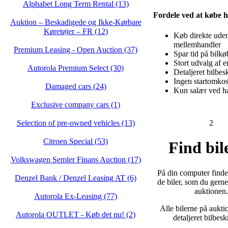
Alphabet Long Term Rental (13)
Fordele ved at købe h
Auktion – Beskadigede og Ikke‑Kørbare
Køretøjer – FR (12)
Køb direkte ude
mellemhandler
Premium Leasing - Open Auction (37)
Spar tid på bilkø
Stort udvalg af e
Autorola Premium Select (30)
Detaljeret bilbes
Ingen startomkos
Damaged cars (24)
Kun salær ved h
Exclusive company cars (1)
Selection of pre-owned vehicles (13)
2
Citroen Special (53)
Find bil
Volkswagen Semler Finans Auction (17)
På din computer finder
Denzel Bank / Denzel Leasing AT (6)
de biler, som du gerne
auktionen.
Autorola Ex-Leasing (77)
Alle bilerne på aukti
Autorola OUTLET - Køb det nu! (2)
detaljeret bilbesk