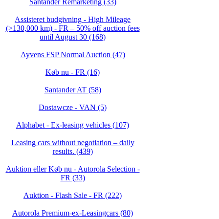
Santander Remarketing (33)
Assisteret budgivning - High Mileage
(>130,000 km) - FR – 50% off auction fees
until August 30 (168)
Ayvens FSP Normal Auction (47)
Køb nu - FR (16)
Santander AT (58)
Dostawcze - VAN (5)
Alphabet - Ex-leasing vehicles (107)
Leasing cars without negotiation – daily
results. (439)
Auktion eller Køb nu - Autorola Selection -
FR (33)
Auktion - Flash Sale - FR (222)
Autorola Premium-ex-Leasingcars (80)