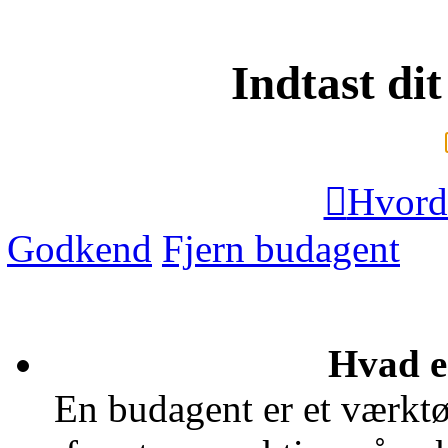
Indtast d

Hvorda
Godkend
Fjern budagent
Hvad e
En budagent er et værktø