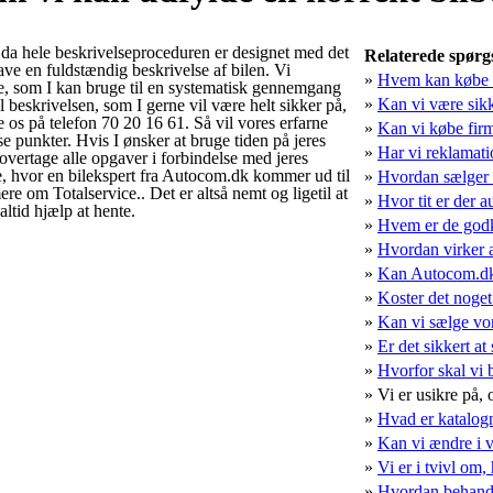
, da hele beskrivelseproceduren er designet med det
Relaterede spørg
ave en fuldstændig beskrivelse af bilen. Vi
»
Hvem kan købe v
iste, som I kan bruge til en systematisk gennemgang
»
Kan vi være sikk
il beskrivelsen, som I gerne vil være helt sikker på,
e os på telefon 70 20 16 61. Så vil vores erfarne
»
Kan vi købe fir
 punkter. Hvis I ønsker at bruge tiden på jeres
»
Har vi reklamati
vertage alle opgaver i forbindelse med jeres
ce, hvor en bilekspert fra Autocom.dk kommer ud til
»
Hvordan sælger v
ere om Totalservice.. Det er altså nemt og ligetil at
»
Hvor tit er der a
altid hjælp at hente.
»
Hvem er de godk
»
Hvordan virker 
»
Kan Autocom.dk 
»
Koster det noget
»
Kan vi sælge vor
»
Er det sikkert a
»
Hvorfor skal vi 
»
Vi er usikre på,
»
Hvad er katalo
»
Kan vi ændre i v
»
Vi er i tvivl om,
»
Hvordan behandl