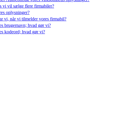
 vi vil sælge flere firmabiler?
es oplysninger?
r vi, når vi tilmelder vores firmabil?
es brugernavn; hvad gør vi?
es kodeord; hvad gør vi?