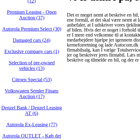
(12)
Premium Leasing - Open
Det er meget nemt at beskrive en bil
Auction (37)
ene formål, at det skal være nemt at l
anbefaler, at I udskriver vores tjekl
Autorola Premium Select (30)
af bilen. Hvis der er noget i forhold t
er I mere end velkomne til at kontakt
medarbejdere hjælpe jer igennem disse
Damaged cars (24)
kerneforretning og lade Autocom.dk o
firmabilsalg, kan I vælge Totalservi
Exclusive company cars (1)
jer og beskriver jeres firmabil. Læs m
beskrive og tilmelde en bil, og der er 
Selection of pre-owned
vehicles (13)
Citroen Special (53)
Volkswagen Semler Finans
Auction (17)
Denzel Bank / Denzel Leasing
AT (6)
Autorola Ex-Leasing (77)
Autorola OUTLET - Køb det