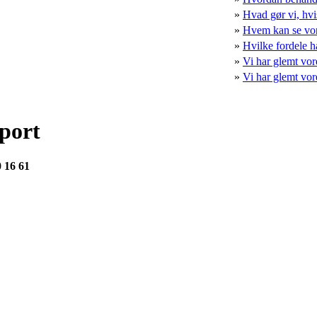
»
Hvad gør vi, hvis
»
Hvem kan se vor
»
Hvilke fordele ha
»
Vi har glemt vor
»
Vi har glemt vor
pport
0 16 61