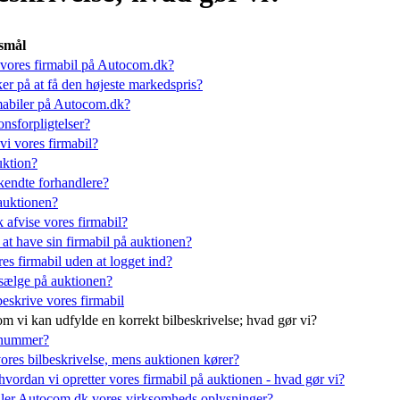
smål
ores firmabil på Autocom.dk?
er på at få den højeste markedspris?
mabiler på Autocom.dk?
onsforpligtelser?
i vores firmabil?
uktion?
endte forhandlere?
auktionen?
afvise vores firmabil?
 at have sin firmabil på auktionen?
es firmabil uden at logget ind?
t sælge på auktionen?
beskrive vores firmabil
 om vi kan udfylde en korrekt bilbeskrivelse; hvad gør vi?
gnummer?
ores bilbeskrivelse, mens auktionen kører?
 hvordan vi opretter vores firmabil på auktionen - hvad gør vi?
er Autocom.dk vores virksomheds oplysninger?