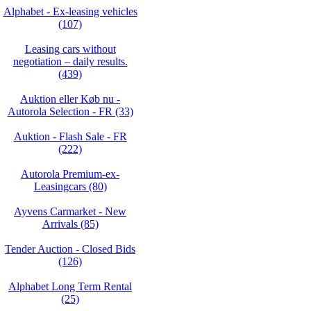
Alphabet - Ex-leasing vehicles
(107)
Leasing cars without
negotiation – daily results.
(439)
Auktion eller Køb nu -
Autorola Selection - FR (33)
Auktion - Flash Sale - FR
(222)
Autorola Premium-ex-
Leasingcars (80)
Ayvens Carmarket - New
Arrivals (85)
Tender Auction - Closed Bids
(126)
Alphabet Long Term Rental
(25)