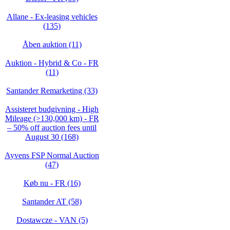
Allane - Ex-leasing vehicles
(135)
Åben auktion (11)
Auktion - Hybrid & Co - FR
(11)
Santander Remarketing (33)
Assisteret budgivning - High
Mileage (>130,000 km) - FR
– 50% off auction fees until
August 30 (168)
Ayvens FSP Normal Auction
(47)
Køb nu - FR (16)
Santander AT (58)
Dostawcze - VAN (5)