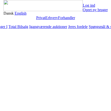
Log ind
Opret ny bruger
Dansk
English
Privat
Erhverv
Forhandler
ger I
Total Bilsalg
Igangværende auktioner
Jeres fordele
Spørgsmål & 