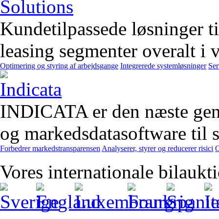
Kundetilpassede løsninger t
leasing segmenter overalt i 
Optimering og styring af arbejdsgange
Integrerede systemløsninger
Ser
INDICATA er den næste gener
og markedsdatasoftware til st
Forbedrer markedstransparensen
Analyserer, styrer og reducerer risici
O
Vores internationale bilaukt