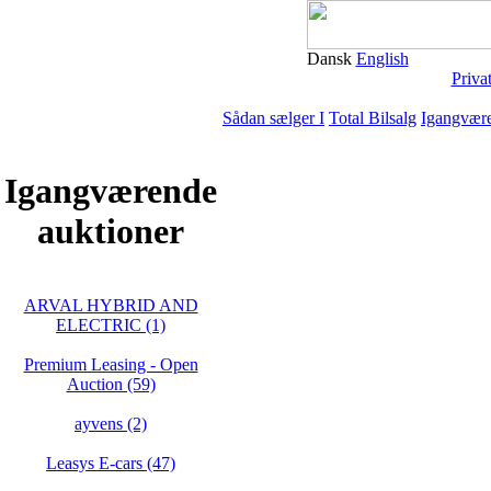
Dansk
English
Priva
Sådan sælger I
Total Bilsalg
Igangvære
Igangværende
auktioner
ARVAL HYBRID AND
ELECTRIC (1)
Premium Leasing - Open
Auction (59)
ayvens (2)
Leasys E-cars (47)