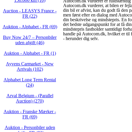
150.000 km (10)
Autocom.dk vurderer er fuldstændig u
Autocom.dk vurderer, at bilen er fejl
din bil er afvist, kan du godt få den 
Auction - LEASYS France -
men først efter en dialog med Autoc
FR (22)
din beskrivelse og mindstepris. En fo
det bedste udgangspunkt for at få din 
Auktion - Alphabet - FR (69)
mindstepris fastholder samtidigt forha
handle på Autocom.dk, hvilket er til f
Buy Now 24/7 – Personbiler
- herunder dig selv.
uden afgift (46)
Auktion - Alphabet - FR (1)
Ayvens Carmarket - New
Arrivals (102)
Alphabet Long Term Rental
(24)
Arval Belgium - (Parallel
Auction) (270)
Auktion - Franske Mærker -
FR (69)
Auktion - Personbiler uden